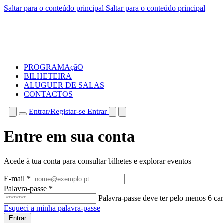
Saltar para o conteúdo principal
Saltar para o conteúdo principal
PROGRAMAçãO
BILHETEIRA
ALUGUER DE SALAS
CONTACTOS
Entrar/Registar-se
Entrar
Entre em sua conta
Acede à tua conta para consultar bilhetes e explorar eventos
E-mail
*
Palavra-passe
*
Palavra-passe deve ter pelo menos 6 ca
Esqueci a minha palavra-passe
Entrar